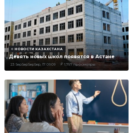
НОВОСТИ КАЗАХСТАНА
Девять новых школ появятся в Астане
23 SepSepSepSep, 17:0909
1,797 просмотры