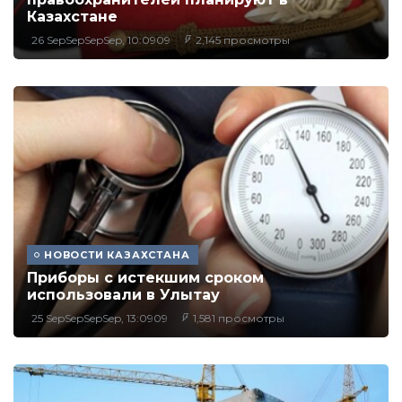
Казахстане
26 SepSepSepSep, 10:0909
2,145 просмотры
НОВОСТИ КАЗАХСТАНА
Приборы с истекшим сроком
использовали в Улытау
25 SepSepSepSep, 13:0909
1,581 просмотры