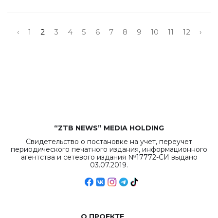
‹
1
2
3
4
5
6
7
8
9
10
11
12
›
“ZTB NEWS” MEDIA HOLDING
Свидетельство о постановке на учет, переучет
периодического печатного издания, информационного
агентства и сетевого издания №17772-СИ выдано
03.07.2019.
О ПРОЕКТЕ