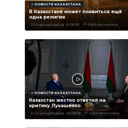
НОВОСТИ КАЗАХСТАНА
В Казахстане может появиться ещё
одна религия
23 AugAugAugAug, 19:0808
6,546 просмотры
НОВОСТИ КАЗАХСТАНА
Казахстан жестко ответил на
критику Лукашенко
22 AugAugAugAug, 09:0808
2,596 просмотры