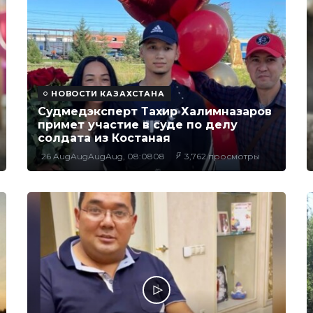
НОВОСТИ КАЗАХСТАНА
Судмедэксперт Тахир Халимназаров
примет участие в суде по делу
солдата из Костаная
26 AugAugAugAug, 08:0808
3,762 просмотры