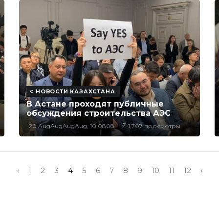
НОВОСТИ КАЗАХСТАНА
В Астане проходят публичные
обсуждения строительства АЭС
20 AugAugAugAug, 10:0808
1,707 просмотры
‹
1
2
3
4
5
6
7
8
9
10
11
12
›