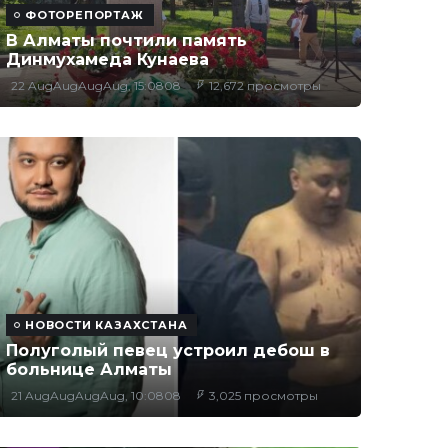
ФОТОРЕПОРТАЖ
В Алматы почтили память
Динмухамеда Кунаева
22 AugAugAugAug, 15:0808
12,672 просмотры
НОВОСТИ КАЗАХСТАНА
Полуголый певец устроил дебош в
больнице Алматы
21 AugAugAugAug, 10:0808
3,025 просмотры