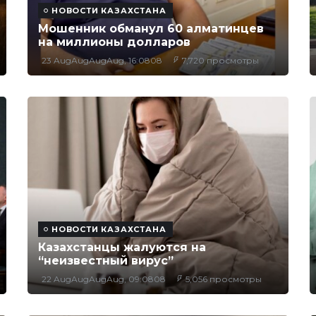
НОВОСТИ КАЗАХСТАНА
Мошенник обманул 60 алматинцев
на миллионы долларов
23 AugAugAugAug, 16:0808
7,720 просмотры
НОВОСТИ КАЗАХСТАНА
Казахстанцы жалуются на
“неизвестный вирус”
22 AugAugAugAug, 09:0808
5,056 просмотры