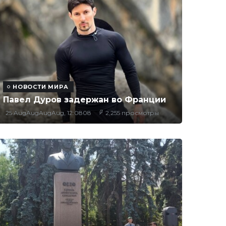
НОВОСТИ МИРА
Павел Дуров задержан во Франции
25 AugAugAugAug, 12:0808
2,255 просмотры