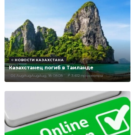
НОВОСТИ КАЗАХСТАНА
Казахстанец погиб в Таиланде
06 AugAugAugAug, 18:0808
3,612 просмотры