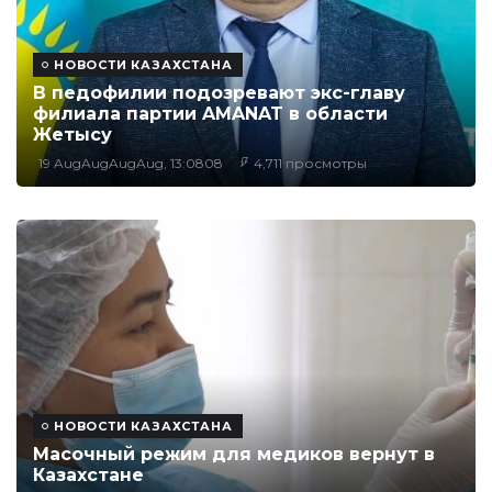
НОВОСТИ КАЗАХСТАНА
В педофилии подозревают экс-главу
филиала партии AMANAT в области
Жетысу
19 AugAugAugAug, 13:0808
4,711 просмотры
НОВОСТИ КАЗАХСТАНА
Масочный режим для медиков вернут в
Казахстане