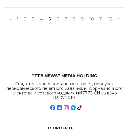
‹
1
2
3
4
5
6
7
8
9
10
11
12
›
“ZTB NEWS” MEDIA HOLDING
Свидетельство о постановке на учет, переучет
периодического печатного издания, информационного
агентства и сетевого издания №17772-СИ выдано
03.07.2019.
О ПРОЕКТЕ