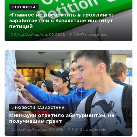
НОВОСТИ
«Главное не превратить в троллинг»:
заработает ли в Казахстане институт
петиций
06 AugAugAugAug, 09:0808
2,807 просмотры
НОВОСТИ КАЗАХСТАНА
Миннауки ответило абитуриентам, не
получившим грант
05 AugAugAugAug, 13:0808
11,348 просмотры