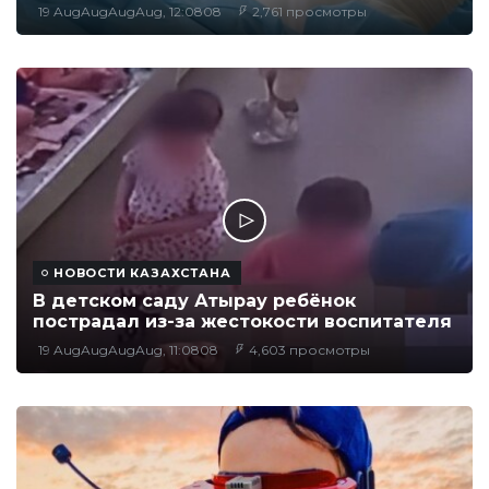
19 AugAugAugAug, 12:0808
2,761 просмотры
НОВОСТИ КАЗАХСТАНА
В детском саду Атырау ребёнок
пострадал из-за жестокости воспитателя
19 AugAugAugAug, 11:0808
4,603 просмотры