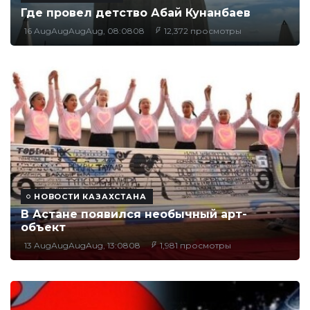
Где провел детство Абай Кунанбаев
16 AugAugAugAug, 08:0808
12,372 просмотры
НОВОСТИ КАЗАХСТАНА
В Астане появился необычный арт-
объект
13 AugAugAugAug, 13:0808
1,981 просмотры